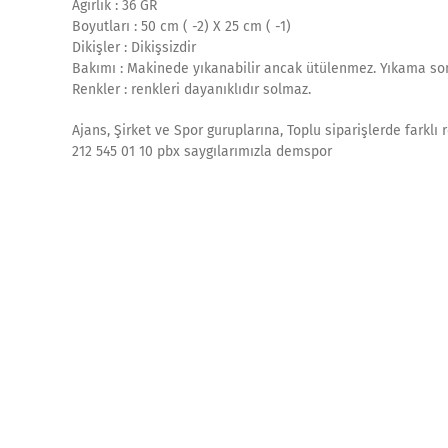
Ağırlık : 36 GR
Boyutları : 50 cm ( -2) X 25 cm ( -1)
Dikişler : Dikişsizdir
Bakımı : Makinede yıkanabilir ancak ütülenmez. Yıkama son
Renkler : renkleri dayanıklıdır solmaz.
Ajans, Şirket ve Spor guruplarına, Toplu siparişlerde farklı
212 545 01 10 pbx saygılarımızla demspor