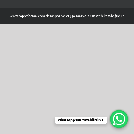
www.oqqoforma.com demspor ve oQQo markalarıın web kataloğudur.
WhatsApp'tan Yazabilrsiniz.