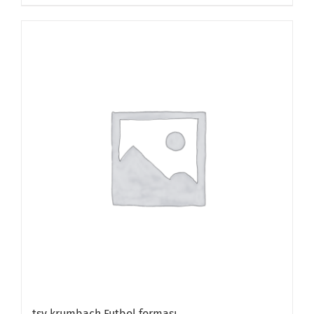
tsv krumbach Futbol forması