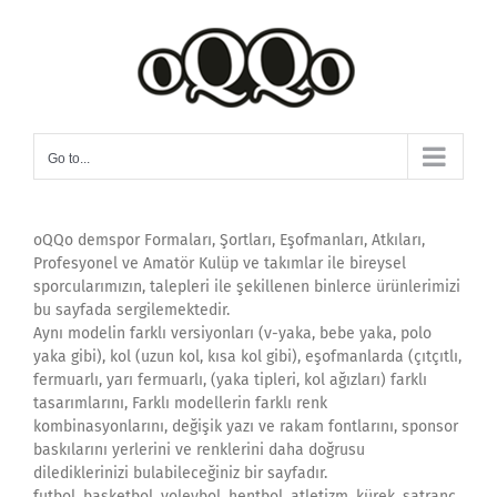
Skip
to
content
Go to...
oQQo demspor Formaları, Şortları, Eşofmanları, Atkıları,
Profesyonel ve Amatör Kulüp ve takımlar ile bireysel
sporcularımızın, talepleri ile şekillenen binlerce ürünlerimizi
bu sayfada sergilemektedir.
Aynı modelin farklı versiyonları (v-yaka, bebe yaka, polo
yaka gibi), kol (uzun kol, kısa kol gibi), eşofmanlarda (çıtçıtlı,
fermuarlı, yarı fermuarlı, (yaka tipleri, kol ağızları) farklı
tasarımlarını, Farklı modellerin farklı renk
kombinasyonlarını, değişik yazı ve rakam fontlarını, sponsor
baskılarını yerlerini ve renklerini daha doğrusu
dilediklerinizi bulabileceğiniz bir sayfadır.
futbol, basketbol, voleybol, hentbol, atletizm, kürek, satranç,