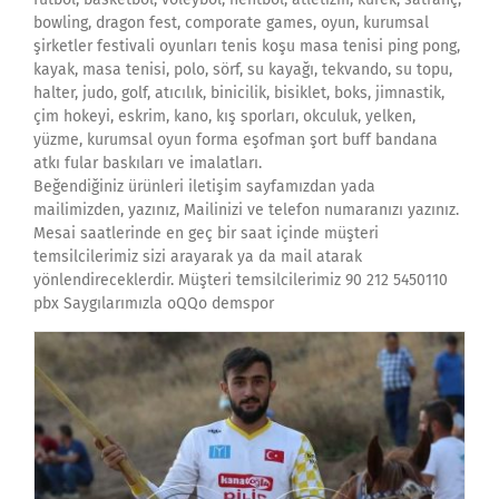
bowling, dragon fest, comporate games, oyun, kurumsal
şirketler festivali oyunları tenis koşu masa tenisi ping pong,
kayak, masa tenisi, polo, sörf, su kayağı, tekvando, su topu,
halter, judo, golf, atıcılık, binicilik, bisiklet, boks, jimnastik,
çim hokeyi, eskrim, kano, kış sporları, okculuk, yelken,
yüzme, kurumsal oyun forma eşofman şort buff bandana
atkı fular baskıları ve imalatları.
Beğendiğiniz ürünleri iletişim sayfamızdan yada
mailimizden, yazınız, Mailinizi ve telefon numaranızı yazınız.
Mesai saatlerinde en geç bir saat içinde müşteri
temsilcilerimiz sizi arayarak ya da mail atarak
yönlendireceklerdir. Müşteri temsilcilerimiz 90 212 5450110
pbx Saygılarımızla oQQo demspor