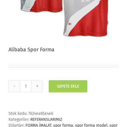
Alibaba Spor Forma
SEPETE EKLE
Alibaba
Spor
Forma
adet
Stok kodu:
7634ea65a4e6
Kategoriler:
REFERANSLARIMIZ
Etiketler:
FORMA İMALAT
,
spor forma
,
spor forma model
,
spor