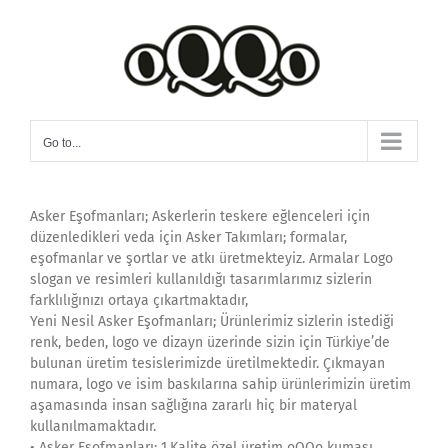
Skip
to
content
Go to...
Asker Eşofmanları; Askerlerin teskere eğlenceleri için
düzenledikleri veda için Asker Takımları; formalar,
eşofmanlar ve şortlar ve atkı üretmekteyiz. Armalar Logo
slogan ve resimleri kullanıldığı tasarımlarımız sizlerin
farklılığınızı ortaya çıkartmaktadır,
Yeni Nesil Asker Eşofmanları; Ürünlerimiz sizlerin istediği
renk, beden, logo ve dizayn üzerinde sizin için Türkiye’de
bulunan üretim tesislerimizde üretilmektedir. Çıkmayan
numara, logo ve isim baskılarına sahip ürünlerimizin üretim
aşamasında insan sağlığına zararlı hiç bir materyal
kullanılmamaktadır.
• Asker Eşofmanları; 1.Kalite özel üretim oQQo kumaşı