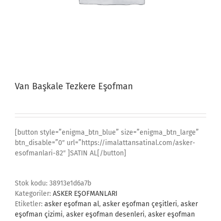
Van Başkale Tezkere Eşofman
[button style=”enigma_btn_blue” size=”enigma_btn_large”
btn_disable=”0″ url=”https://imalattansatinal.com/asker-
esofmanlari-82″ ]SATIN AL[/button]
Stok kodu:
38913e1d6a7b
Kategoriler:
ASKER EŞOFMANLARI
Etiketler:
asker eşofman al
,
asker eşofman çeşitleri
,
asker
eşofman çizimi
,
asker eşofman desenleri
,
asker eşofman