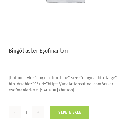
Bingöl asker Eşofmanları
[button style=”enigma_btn_blue” size=”enigma_btn_large”
btn_disable=”0″ url=”https://imalattansatinal.com/asker-
esofmanlari-82″ ]SATIN AL[/button]
SEPETE EKLE
Bingöl
asker
Eşofmanları