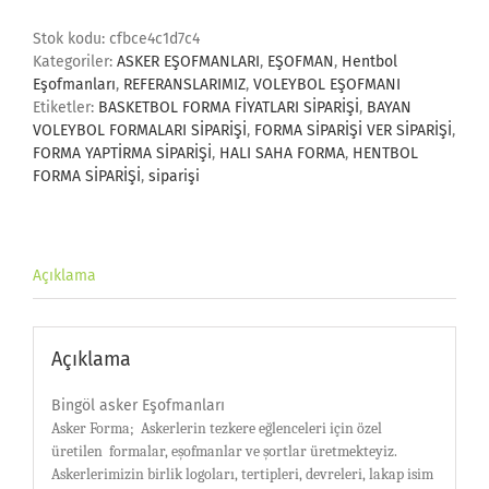
adet
Stok kodu:
cfbce4c1d7c4
Kategoriler:
ASKER EŞOFMANLARI
,
EŞOFMAN
,
Hentbol
Eşofmanları
,
REFERANSLARIMIZ
,
VOLEYBOL EŞOFMANI
Etiketler:
BASKETBOL FORMA FİYATLARI SİPARİŞİ
,
BAYAN
VOLEYBOL FORMALARI SİPARİŞİ
,
FORMA SİPARİŞİ VER SİPARİŞİ
,
FORMA YAPTİRMA SİPARİŞİ
,
HALI SAHA FORMA
,
HENTBOL
FORMA SİPARİŞİ
,
siparişi
Açıklama
Açıklama
Bingöl asker Eşofmanları
Asker Forma;
Askerlerin tezkere eğlenceleri için özel
üretilen
formalar, eşofmanlar ve şortlar üretmekteyiz.
Askerlerimizin birlik logoları, tertipleri, devreleri, lakap isim