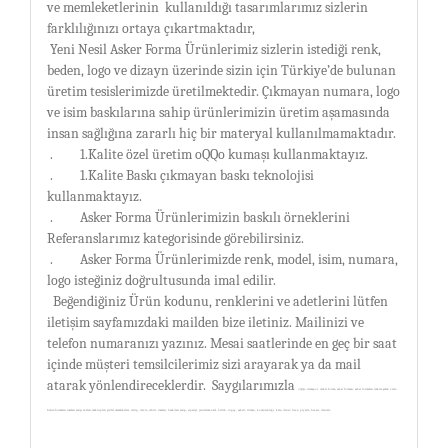
ve memleketlerinin
kullanıldığı tasarımlarımız sizlerin
farklılığınızı ortaya çıkartmaktadır,
Yeni Nesil Asker Forma Ürünlerimiz sizlerin istediği renk,
beden, logo ve dizayn üzerinde sizin için Türkiye’de bulunan
üretim tesislerimizde üretilmektedir. Çıkmayan numara, logo
ve isim baskılarına sahip ürünlerimizin üretim aşamasında
insan sağlığına zararlı hiç bir materyal kullanılmamaktadır.
.
1.Kalite özel üretim oQQo kumaşı kullanmaktayız.
.
1.Kalite Baskı çıkmayan baskı teknolojisi
kullanmaktayız.
.
Asker Forma Ürünlerimizin baskılı örneklerini
Referanslarımız kategorisinde görebilirsiniz.
.
Asker Forma Ürünlerimizde renk, model, isim, numara,
logo isteğiniz doğrultusunda imal edilir.
Beğendiğiniz Ürün kodunu, renklerini ve adetlerini lütfen
iletişim sayfamızdaki mailden bize iletiniz. Mailinizi ve
telefon numaranızı yazınız. Mesai saatlerinde en geç bir saat
içinde müşteri temsilcilerimiz sizi arayarak ya da mail
atarak yönlendireceklerdir.
Saygılarımızla
oQQo demspor. Asker forma, asker forması, asker formaları tezkere şafak veda
hatıra formaları imalatı satışı sözleri mektupları şiirler memleketler, tertip, devre, tshirt, imalatı, baskıları satışı, siparişi, jandarma özel, birlik, tugay, askeri, tümen, komutanlığı, kara, deniz, hava, piyade, havacı, denizci,