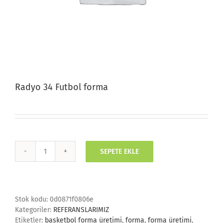
Radyo 34 Futbol forma
SEPETE EKLE
Radyo
34
Futbol
forma
adet
Stok kodu:
0d0871f0806e
Kategoriler:
REFERANSLARIMIZ
Etiketler:
basketbol forma üretimi
,
forma
,
forma üretimi
,