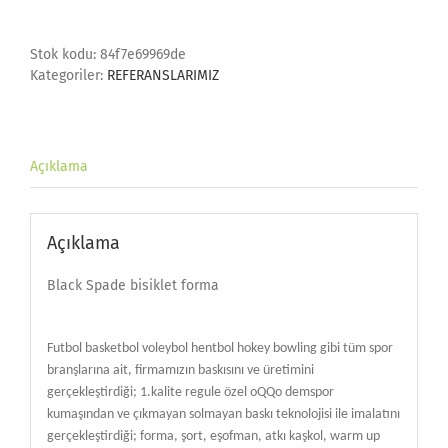
bisiklet
forma
adet
Stok kodu:
84f7e69969de
Kategoriler:
REFERANSLARIMIZ
Açıklama
Açıklama
Black Spade bisiklet forma
Futbol basketbol voleybol hentbol hokey bowling gibi tüm spor
branşlarına ait, firmamızın baskısını ve üretimini
gerçekleştirdiği; 1.kalite regule özel oQQo demspor
kumaşından ve çıkmayan solmayan baskı teknolojisi ile imalatını
gerçekleştirdiği; forma, şort, eşofman, atkı kaşkol, warm up