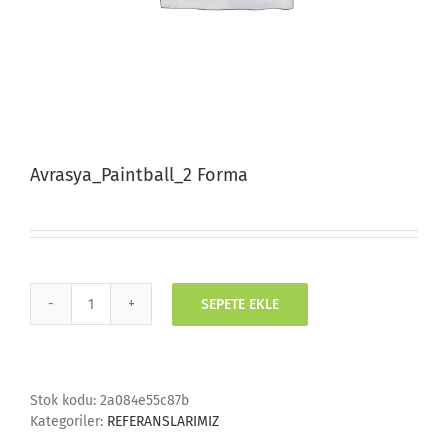
Avrasya_Paintball_2 Forma
SEPETE EKLE
Avrasya_Paintball_2
Forma
adet
Stok kodu:
2a084e55c87b
Kategoriler:
REFERANSLARIMIZ