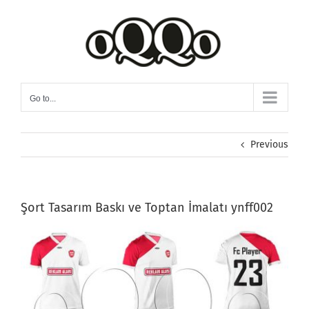
Skip
to
content
Go to...
Previous
Şort Tasarım Baskı ve Toptan İmalatı ynff002