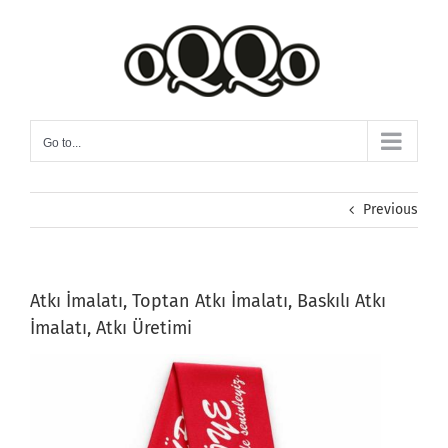
Skip
to
content
Go to...
Previous
Atkı İmalatı, Toptan Atkı İmalatı, Baskılı Atkı
İmalatı, Atkı Üretimi