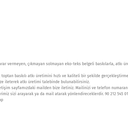
 zarar vermeyen, çıkmayan solmayan eko-teks belgeli baskılarla, atkı ür
 toptan baskılı atkı üretimini hızlı ve kaliteli bir şekilde gerçekleştirme
ze ileterek atkı üretimi talebinde bulunabilirsiniz.
etişim sayfamızdaki mailden bize iletiniz. Mailinizi ve telefon numaranı
rimiz sizi arayarak ya da mail atarak yönlendireceklerdir. 90 212 545 0
pp