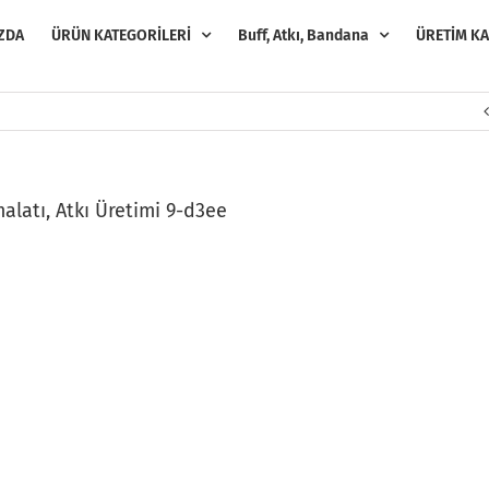
ZDA
ÜRÜN KATEGORİLERİ
Buff, Atkı, Bandana
ÜRETİM KA
İmalatı, Atkı Üretimi 9-d3ee