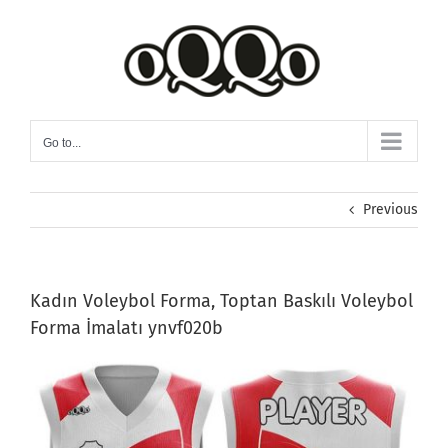
Skip
to
content
Go to...
Previous
Kadın Voleybol Forma, Toptan Baskılı Voleybol
Forma İmalatı ynvf020b