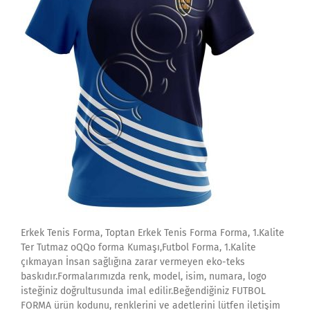
Erkek Tenis Forma, Toptan Erkek Tenis Forma Forma, 1.Kalite
Ter Tutmaz oQQo forma Kumaşı,Futbol Forma, 1.Kalite
çıkmayan İnsan sağlığına zarar vermeyen eko-teks
baskıdır.Formalarımızda renk, model, isim, numara, logo
isteğiniz doğrultusunda imal edilir.Beğendiğiniz FUTBOL
FORMA ürün kodunu, renklerini ve adetlerini lütfen iletişim