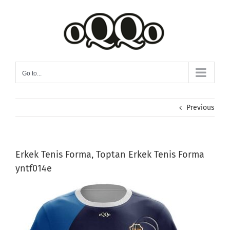
Skip
to
content
Go to...
Previous
Erkek Tenis Forma, Toptan Erkek Tenis Forma
yntf014e