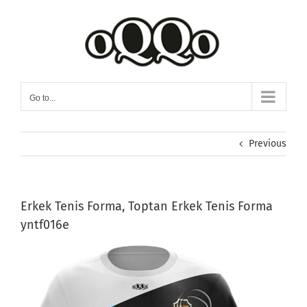
Skip
to
content
Go to...
Previous
Erkek Tenis Forma, Toptan Erkek Tenis Forma
yntf016e