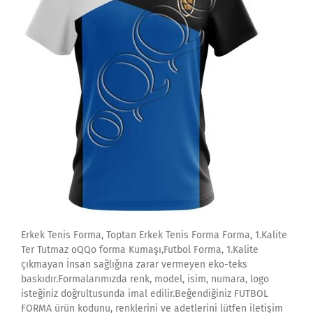
Erkek Tenis Forma, Toptan Erkek Tenis Forma Forma, 1.Kalite
Ter Tutmaz oQQo forma Kumaşı,Futbol Forma, 1.Kalite
çıkmayan İnsan sağlığına zarar vermeyen eko-teks
baskıdır.Formalarımızda renk, model, isim, numara, logo
isteğiniz doğrultusunda imal edilir.Beğendiğiniz FUTBOL
FORMA ürün kodunu, renklerini ve adetlerini lütfen iletişim