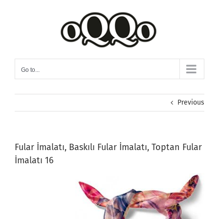
Skip
to
content
Go to...
Previous
Fular İmalatı, Baskılı Fular İmalatı, Toptan Fular
İmalatı 16