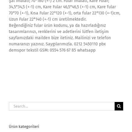
Şal İmalatı; 70*180 (+-) 2 cm. Fular imalatı, Kare Fular;
34,5*34,5 (+-1) cm, Kare Fular 46,5*46,5 (+-1) cm, Kare fular
70*70 (+-1), Kısa Fular 22*120 (+-1), orta fular 22*130 (+-1)cm,
Uzun Fular 22*140 (+-1) cm üretilmektedir.
Beğendiğiniz fular ürün kodunu, ya da hazırladığınız
tasarımlarınızı, renklerini ve adetlerini lütfen iletişim
sayfamızdaki mailden bize iletiniz. Mailinizi ve telefon
numaranızı yazınız. Saygılarımızla. 0212 5450110 pbx
demspor tekstil GSM: 0554 576 67 85 whatsapp
Search
for:
Ürün kategorileri