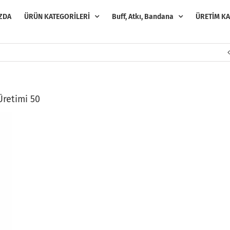
ZDA
ÜRÜN KATEGORİLERİ
Buff, Atkı, Bandana
ÜRETİM KA
retimi 50