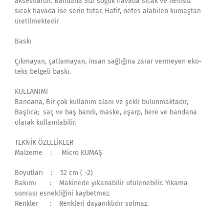
aksesuardır. Bandana Sizi soğuk havada sıcak ve nemsiz
sıcak havada ise serin tutar. Hafif, nefes alabilen kumaştan
üretilmektedir
Baskı
Çıkmayan, çatlamayan, insan sağlığına zarar vermeyen eko-
teks belgeli baskı.
KULLANIMI
Bandana, Bir çok kullanım alanı ve şekli bulunmaktadır,
Başlıca; saç ve baş bandı, maske, eşarp, bere ve bandana
olarak kullanılabilir.
TEKNİK ÖZELLİKLER
Malzeme : Micro KUMAŞ
Boyutları : 52 cm ( -2)
Bakımı : Makinede yıkanabilir ütülenebilir. Yıkama
sonrası esnekliğini kaybetmez.
Renkler : Renkleri dayanıklıdır solmaz.