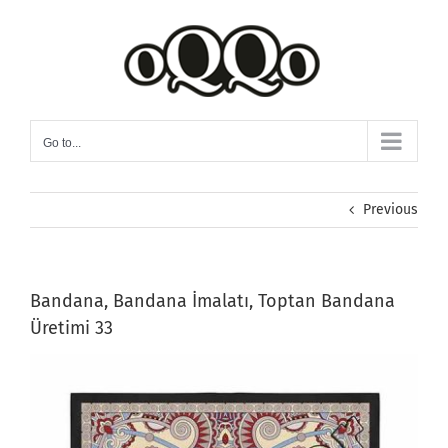
Skip
to
content
Go to...
Previous
Bandana, Bandana İmalatı, Toptan Bandana
Üretimi 33