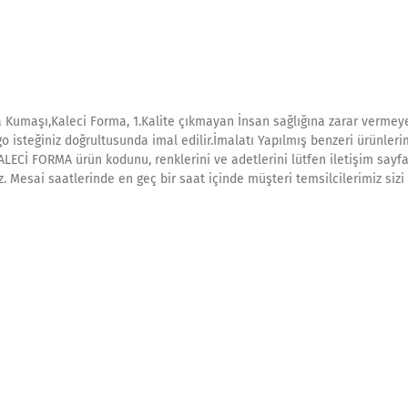
 Kumaşı,Kaleci Forma, 1.Kalite çıkmayan İnsan sağlığına zarar vermey
o isteğiniz doğrultusunda imal edilir.İmalatı Yapılmış benzeri ürünleri
KALECİ FORMA ürün kodunu, renklerini ve adetlerini lütfen iletişim sayf
ız. Mesai saatlerinde en geç bir saat içinde müşteri temsilcilerimiz siz