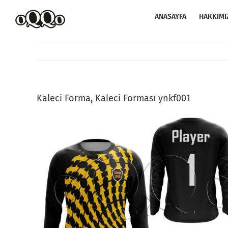
Skip
to
ANASAYFA
HAKKIMI
content
Kaleci Forma, Kaleci Forması ynkf001