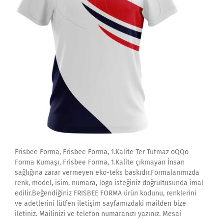
Frisbee Forma, Frisbee Forma, 1.Kalite Ter Tutmaz oQQo
Forma Kumaşı, Frisbee Forma, 1.Kalite çıkmayan İnsan
sağlığına zarar vermeyen eko-teks baskıdır.Formalarımızda
renk, model, isim, numara, logo isteğiniz doğrultusunda imal
edilir.Beğendiğiniz FRISBEE FORMA ürün kodunu, renklerini
ve adetlerini lütfen iletişim sayfamızdaki mailden bize
iletiniz. Mailinizi ve telefon numaranızı yazınız. Mesai