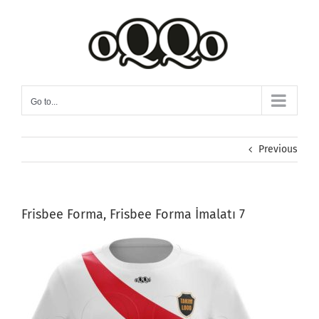
Skip
to
content
Go to...
Previous
Frisbee Forma, Frisbee Forma İmalatı 7