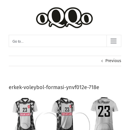
Skip
to
content
Go to...
Previous
erkek-voleybol-formasi-ynvf012e-718e