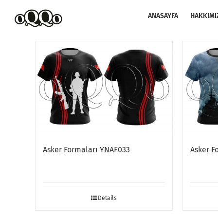
Skip
to
ANASAYFA
HAKKIMI
content
Asker Formaları YNAF033
Asker F
Details