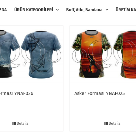
ZDA
ÜRÜN KATEGORİLERİ
Buff, Atkı, Bandana
ÜRETİM KA
orması YNAF026
Asker Forması YNAF025
Details
Details