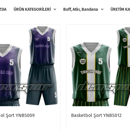
ZDA
ÜRÜN KATEGORİLERİ
Buff, Atkı, Bandana
ÜRETİM KA
ol Şort YNBS009
Basketbol Şort YNBS012