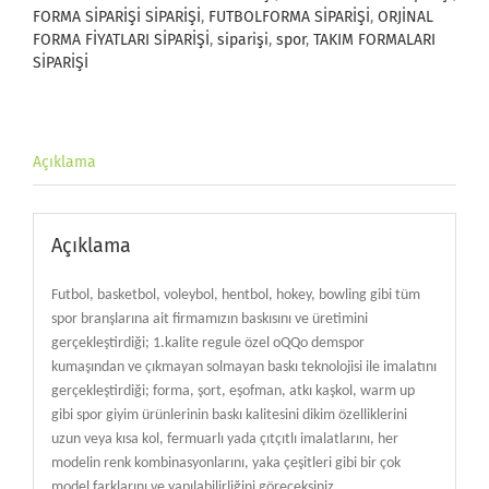
FORMA SİPARİŞİ SİPARİŞİ
,
FUTBOLFORMA SİPARİŞİ
,
ORJİNAL
FORMA FİYATLARI SİPARİŞİ
,
siparişi
,
spor
,
TAKIM FORMALARI
SİPARİŞİ
Açıklama
Açıklama
Futbol, basketbol, voleybol, hentbol, hokey, bowling gibi tüm
spor branşlarına ait firmamızın baskısını ve üretimini
gerçekleştirdiği; 1.kalite regule özel oQQo demspor
kumaşından ve çıkmayan solmayan baskı teknolojisi ile imalatını
gerçekleştirdiği; forma, şort, eşofman, atkı kaşkol, warm up
gibi spor giyim ürünlerinin baskı kalitesini dikim özelliklerini
uzun veya kısa kol, fermuarlı yada çıtçıtlı imalatlarını, her
modelin renk kombinasyonlarını, yaka çeşitleri gibi bir çok
model farklarını ve yapılabilirliğini göreceksiniz.