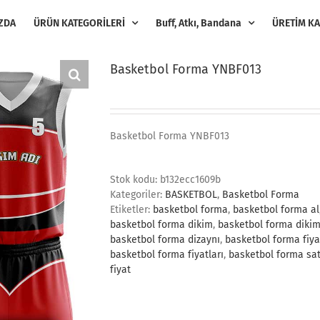
ZDA
ÜRÜN KATEGORİLERİ
Buff, Atkı, Bandana
ÜRETİM KA
Basketbol Forma YNBF013
Basketbol Forma YNBF013
Stok kodu:
b132ecc1609b
Kategoriler:
BASKETBOL
,
Basketbol Forma
Etiketler:
basketbol forma
,
basketbol forma al
basketbol forma dikim
,
basketbol forma dikim
basketbol forma dizaynı
,
basketbol forma fiya
basketbol forma fiyatları
,
basketbol forma sat
fiyat