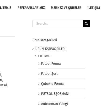
LİTEMİZ
REFERANSLARIMIZ
MERKEZ VE ŞUBELER
İLETİŞİM
Search
for:
Ürün kategorileri
ÜRÜN KATEGORİLERİ
FUTBOL
Futbol Forma
,
Futbol Şort
i
,
tı
,
Çubuklu Forma
ın al
,
FUTBOL EŞOFMANI
Antrenman Yeleği