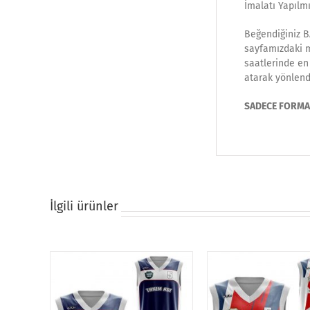
İmalatı Yapılmı
Beğendiğiniz B
sayfamızdaki ma
saatlerinde en 
atarak yönlend
SADECE FORMA F
İlgili ürünler