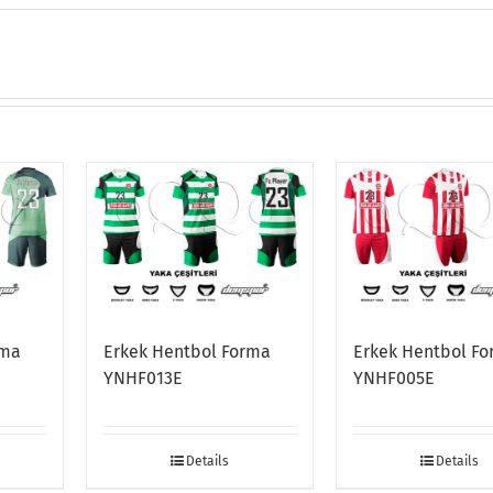
rma
Erkek Hentbol Forma
Erkek Hentbol F
YNHF013E
YNHF005E
Details
Details