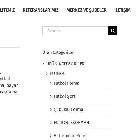
LİTEMİZ
REFERANSLARIMIZ
MERKEZ VE ŞUBELER
İLETİŞİM
Search
for:
Ürün kategorileri
ÜRÜN KATEGORİLERİ
L
FUTBOL
ntbol
Futbol Forma
ama
,
bayan
asarlama
,
Futbol Şort
Çubuklu Forma
FUTBOL EŞOFMANI
Antrenman Yeleği