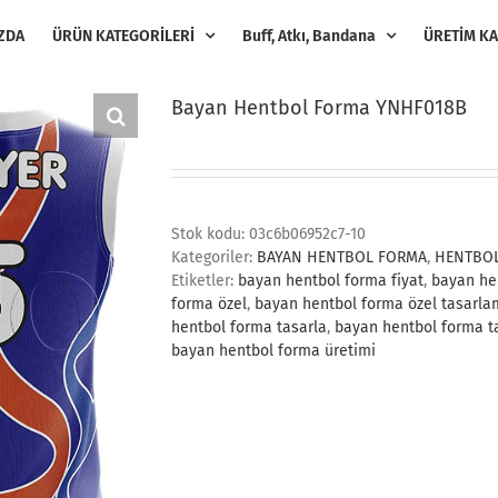
ZDA
ÜRÜN KATEGORİLERİ
Buff, Atkı, Bandana
ÜRETİM KA
Bayan Hentbol Forma YNHF018B
Stok kodu:
03c6b06952c7-10
Kategoriler:
BAYAN HENTBOL FORMA
,
HENTBO
Etiketler:
bayan hentbol forma fiyat
,
bayan he
forma özel
,
bayan hentbol forma özel tasarl
hentbol forma tasarla
,
bayan hentbol forma t
bayan hentbol forma üretimi