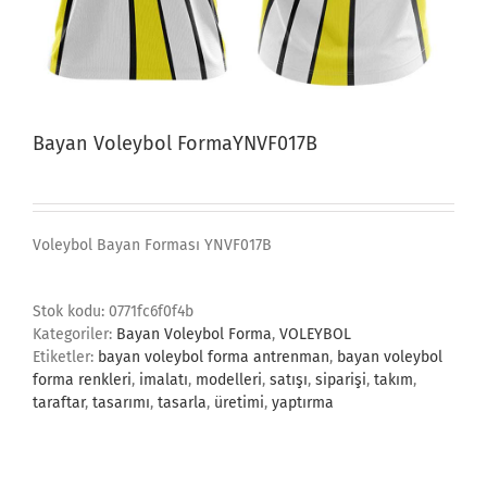
Bayan Voleybol FormaYNVF017B
Voleybol Bayan Forması YNVF017B
Stok kodu:
0771fc6f0f4b
Kategoriler:
Bayan Voleybol Forma
,
VOLEYBOL
Etiketler:
bayan voleybol forma antrenman
,
bayan voleybol
forma renkleri
,
imalatı
,
modelleri
,
satışı
,
siparişi
,
takım
,
taraftar
,
tasarımı
,
tasarla
,
üretimi
,
yaptırma