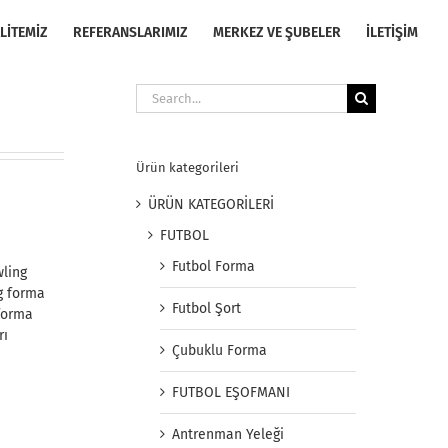
LİTEMİZ
REFERANSLARIMIZ
MERKEZ VE ŞUBELER
İLETİŞİM
Search
for:
Ürün kategorileri
ÜRÜN KATEGORİLERİ
FUTBOL
Futbol Forma
ling
g forma
Futbol Şort
forma
rı
Çubuklu Forma
FUTBOL EŞOFMANI
Antrenman Yeleği