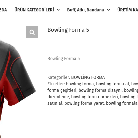
ZDA
ÜRÜN KATEGORİLERİ
Buff, Atkı, Bandana
ÜRETİM KA
Bowling Forma 5
Bowling Forma 5
Kategoriler:
BOWLİNG FORMA
Etiketler:
bowling forma
,
bowling forma al
,
bow
forma çeşitleri
,
bowling forma dizaynı
,
bowlin
düzenleme
,
bowling forma örnekleri
,
bowling 
satın al
,
bowling forma yarat
,
bowling formala