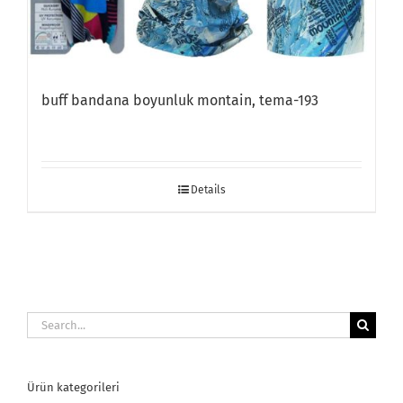
buff bandana boyunluk montain, tema-193
Details
Search
for:
Ürün kategorileri