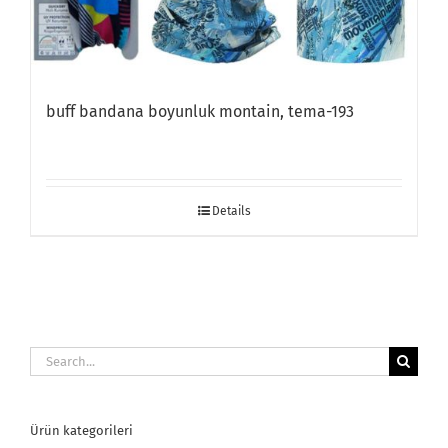
buff bandana boyunluk montain, tema-193
Details
Search
for:
Ürün kategorileri