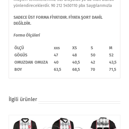
yönlendireceklerdir. 90 212 5450110 pbx Saygılarımızla
SADECE ÜST FORMA FİYATIDIR. FİYATA ŞORT DAHİL
DEĞİLDİR.
Forma Ölçüleri
ÖLÇÜ
xxs
XS
S
M
GÖGÜS
47
48
50
52
OMUZDAN OMUZA
40
40,5
42
43,5
BOY
63,5
68,5
70
71,5
İlgili ürünler