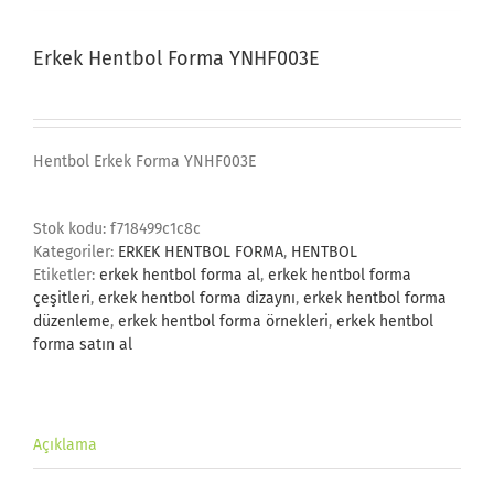
Erkek Hentbol Forma YNHF003E
Hentbol Erkek Forma YNHF003E
Stok kodu:
f718499c1c8c
Kategoriler:
ERKEK HENTBOL FORMA
,
HENTBOL
Etiketler:
erkek hentbol forma al
,
erkek hentbol forma
çeşitleri
,
erkek hentbol forma dizaynı
,
erkek hentbol forma
düzenleme
,
erkek hentbol forma örnekleri
,
erkek hentbol
forma satın al
Açıklama