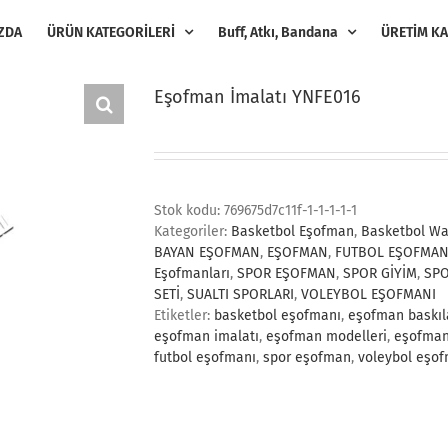
ZDA
ÜRÜN KATEGORİLERİ
Buff, Atkı, Bandana
ÜRETİM KA
Eşofman İmalatı YNFE016
Stok kodu:
769675d7c11f-1-1-1-1-1
Kategoriler:
Basketbol Eşofman
,
Basketbol W
BAYAN EŞOFMAN
,
EŞOFMAN
,
FUTBOL EŞOFMAN
Eşofmanları
,
SPOR EŞOFMAN
,
SPOR GİYİM
,
SPO
SETİ
,
SUALTI SPORLARI
,
VOLEYBOL EŞOFMANI
Etiketler:
basketbol eşofmanı
,
eşofman baskıl
eşofman imalatı
,
eşofman modelleri
,
eşofman
futbol eşofmanı
,
spor eşofman
,
voleybol eşo