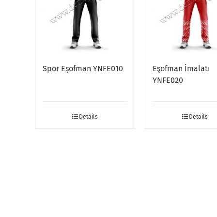
Spor Eşofman YNFE010
Eşofman İmalatı
YNFE020
Details
Details