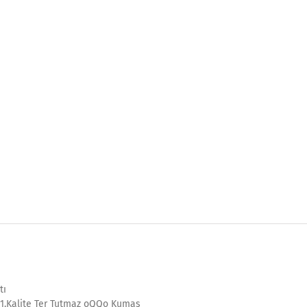
tı
 1.Kalite Ter Tutmaz oQQo Kumaş