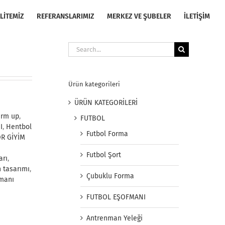
LİTEMİZ
REFERANSLARIMIZ
MERKEZ VE ŞUBELER
İLETİŞİM
Search
for:
Ürün kategorileri
ÜRÜN KATEGORİLERİ
arm up
,
FUTBOL
I
,
Hentbol
Futbol Forma
R GİYİM
Futbol Şort
arı
,
 tasarımı
,
Çubuklu Forma
fmanı
FUTBOL EŞOFMANI
Antrenman Yeleği