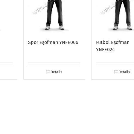
Spor Eşofman YNFE006
Futbol Eşofman
YNFE024
Details
Details