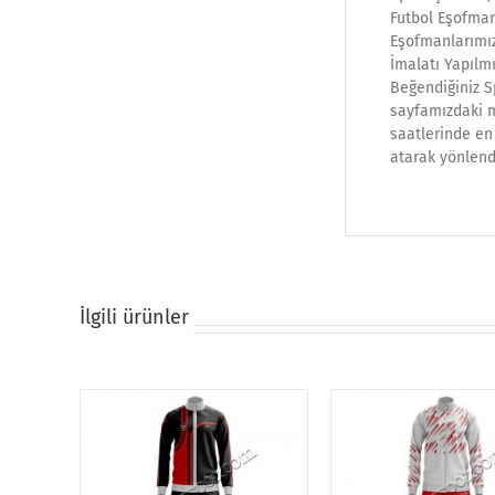
Futbol Eşofman
Eşofmanlarımız
İmalatı Yapılmı
Beğendiğiniz S
sayfamızdaki ma
saatlerinde en 
atarak yönlend
İlgili ürünler