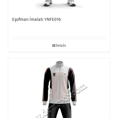
Eşofman İmalatı YNFE016
Details