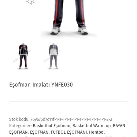
Eşofman İmalatı YNFE030
Stok kodu:
769675d7c11f-1-1-1-1-1-1-1-1-1-1-1-1-1-1-1-2-2
Kategoriler:
Basketbol Eşofman
,
Basketbol Warm up
,
BAYAN
EŞOFMAN
,
EŞOFMAN
,
FUTBOL EŞOFMANI
,
Hentbol