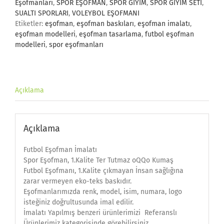
Eşofmanları
,
SPOR EŞOFMAN
,
SPOR GİYİM
,
SPOR GİYİM SETİ
,
SUALTI SPORLARI
,
VOLEYBOL EŞOFMANI
Etiketler:
eşofman
,
eşofman baskıları
,
eşofman imalatı
,
eşofman modelleri
,
eşofman tasarlama
,
futbol eşofman
modelleri
,
spor eşofmanları
Açıklama
Açıklama
Futbol Eşofman İmalatı
Spor Eşofman, 1.Kalite Ter Tutmaz oQQo Kumaş
Futbol Eşofmanı, 1.Kalite çıkmayan İnsan sağlığına
zarar vermeyen eko-teks baskıdır.
Eşofmanlarımızda renk, model, isim, numara, logo
isteğiniz doğrultusunda imal edilir.
İmalatı Yapılmış benzeri ürünlerimizi Referanslı
Ürünlerimiz kategorisinde görebilirsiniz.