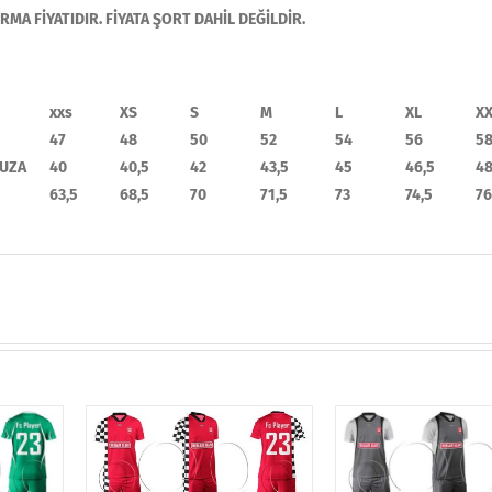
MA FİYATIDIR. FİYATA ŞORT DAHİL DEĞİLDİR.
xxs
XS
S
M
L
XL
X
47
48
50
52
54
56
5
UZA
40
40,5
42
43,5
45
46,5
4
63,5
68,5
70
71,5
73
74,5
76