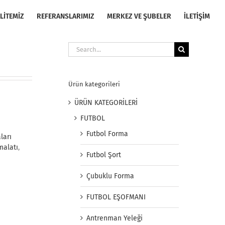
LİTEMİZ
REFERANSLARIMIZ
MERKEZ VE ŞUBELER
İLETİŞİM
Search
for:
Ürün kategorileri
ÜRÜN KATEGORİLERİ
FUTBOL
Futbol Forma
ları
malatı
,
Futbol Şort
Çubuklu Forma
FUTBOL EŞOFMANI
Antrenman Yeleği