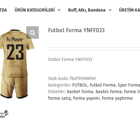
ZDA
ÜRÜN KATEGORİLERİ
Buff, Atkı, Bandana
ÜRETİM KA
Futbol Forma YNFF033
Futbol Forma YNFF033
Stok kodu:
fbd7939d6749
Kategoriler:
FUTBOL
,
Futbol Forma
,
Spor Forma
Etiketler:
basket forma
,
baskılı forma
,
forma i
forma satış
,
forma yapımı
,
forma yaptırma