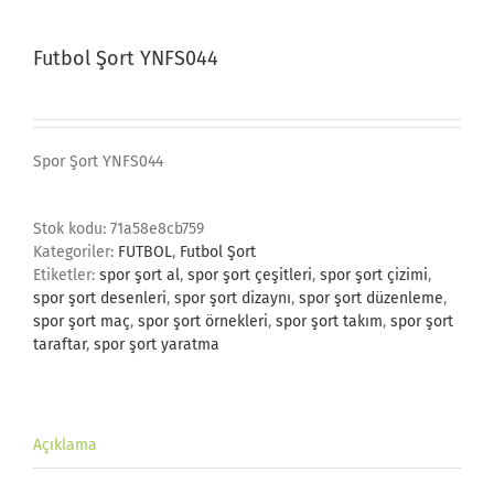
Futbol Şort YNFS044
Spor Şort YNFS044
Stok kodu:
71a58e8cb759
Kategoriler:
FUTBOL
,
Futbol Şort
Etiketler:
spor şort al
,
spor şort çeşitleri
,
spor şort çizimi
,
spor şort desenleri
,
spor şort dizaynı
,
spor şort düzenleme
,
spor şort maç
,
spor şort örnekleri
,
spor şort takım
,
spor şort
taraftar
,
spor şort yaratma
Açıklama