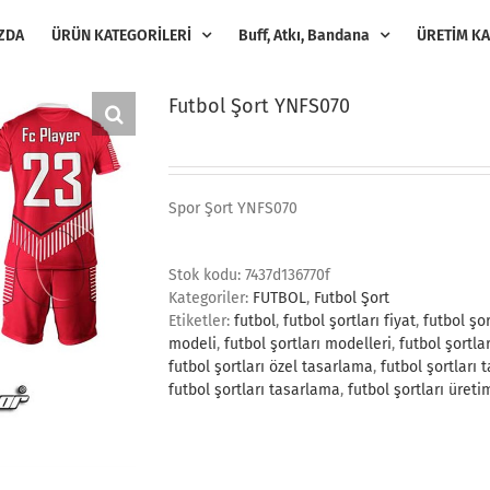
ZDA
ÜRÜN KATEGORİLERİ
Buff, Atkı, Bandana
ÜRETİM KA
Futbol Şort YNFS070
Spor Şort YNFS070
Stok kodu:
7437d136770f
Kategoriler:
FUTBOL
,
Futbol Şort
Etiketler:
futbol
,
futbol şortları fiyat
,
futbol şor
modeli
,
futbol şortları modelleri
,
futbol şortlar
futbol şortları özel tasarlama
,
futbol şortları 
futbol şortları tasarlama
,
futbol şortları üreti