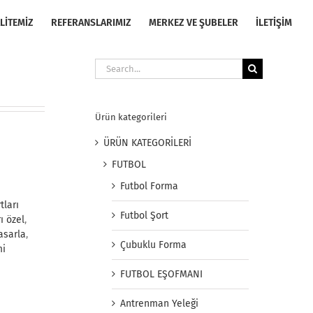
LİTEMİZ
REFERANSLARIMIZ
MERKEZ VE ŞUBELER
İLETİŞİM
Search
for:
Ürün kategorileri
ÜRÜN KATEGORİLERİ
FUTBOL
Futbol Forma
tları
Futbol Şort
ı özel
,
tasarla
,
Çubuklu Forma
mi
FUTBOL EŞOFMANI
Antrenman Yeleği