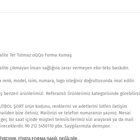
.Kalite Ter Tutmaz oQQo Forma Kumaş
.Kalite çıkmayan İnsan sağlığına zarar vermeyen eko-teks baskıdır.
 renk, model, isim, numara, logo isteğiniz doğrultusunda imal edilir.
ş benzeri ürünlerimizi Referanslı Ürünlerimiz kategorisinde görebilirsi
UTBOL ŞORT ürün kodunu, renklerini ve adetlerini lütfen iletişim
ilden bize iletiniz. Mailinizi ve telefon numaranızı yazınız. Mesai
geç bir saat içinde müşteri temsilcilerimiz sizi arayarak ya da mail
ireceklerdir. 90 212 5450110 pbx. Saygılarımzla demspor.
YATIDIR. FİYATA FORMA DAHİL DEĞİLDİR.