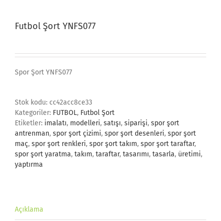
Futbol Şort YNFS077
Spor Şort YNFS077
Stok kodu:
cc42acc8ce33
Kategoriler:
FUTBOL
,
Futbol Şort
Etiketler:
imalatı
,
modelleri
,
satışı
,
siparişi
,
spor şort
antrenman
,
spor şort çizimi
,
spor şort desenleri
,
spor şort
maç
,
spor şort renkleri
,
spor şort takım
,
spor şort taraftar
,
spor şort yaratma
,
takım
,
taraftar
,
tasarımı
,
tasarla
,
üretimi
,
yaptırma
Açıklama