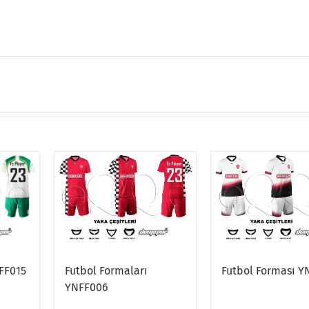
Futbol Formaları
Futbol Forması Y
FF015
YNFF006