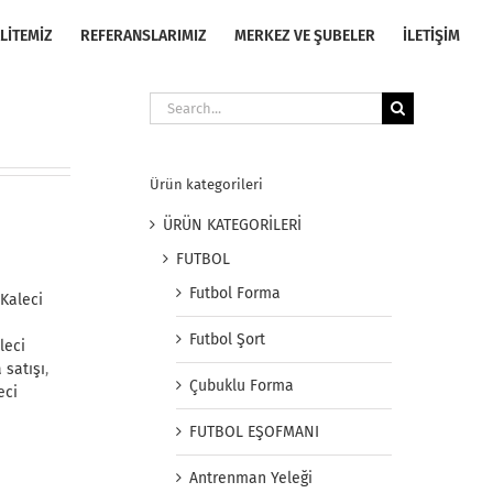
LİTEMİZ
REFERANSLARIMIZ
MERKEZ VE ŞUBELER
İLETİŞİM
Search
for:
Ürün kategorileri
ÜRÜN KATEGORİLERİ
FUTBOL
Futbol Forma
Kaleci
Futbol Şort
leci
 satışı
,
Çubuklu Forma
eci
FUTBOL EŞOFMANI
Antrenman Yeleği