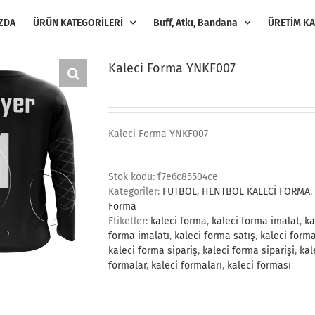
ZDA
ÜRÜN KATEGORİLERİ
Buff, Atkı, Bandana
ÜRETİM KA
Kaleci Forma YNKF007
Kaleci Forma YNKF007
Stok kodu:
f7e6c85504ce
Kategoriler:
FUTBOL
,
HENTBOL KALECİ FORMA
,
Forma
Etiketler:
kaleci forma
,
kaleci forma imalat
,
ka
forma imalatı
,
kaleci forma satış
,
kaleci forma
kaleci forma sipariş
,
kaleci forma siparişi
,
kal
formalar
,
kaleci formaları
,
kaleci forması