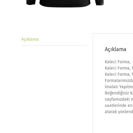
Açıklama
Açıklama
Kaleci Forma,
Kaleci Forma, 
Kaleci Forma, 
Formalarımızda
İmalatı Yapılmı
Beğendiğiniz K
sayfamızdaki ma
saatlerinde en 
atarak yönlend