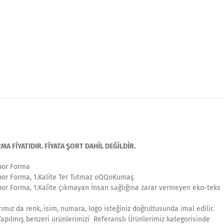
FİYATIDIR. FİYATA ŞORT DAHİL DEĞİLDİR.
por Forma
por Forma, 1.Kalite Ter Tutmaz oQQoKumaş
por Forma, 1.Kalite çıkmayan İnsan sağlığına zarar vermeyen eko-teks
ımız da renk, isim, numara, logo isteğiniz doğrultusunda imal edilir.
Yapılmış benzeri ürünlerimizi Referanslı Ürünlerimiz kategorisinde