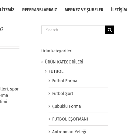
LİTEMİZ
REFERANSLARIMIZ
MERKEZ VE ŞUBELER
İLETİŞİM
Search
03
for:
Ürün kategorileri
ÜRÜN KATEGORİLERİ
FUTBOL
Futbol Forma
leri
,
spor
Futbol Şort
orma
timi
Çubuklu Forma
FUTBOL EŞOFMANI
Antrenman Yeleği