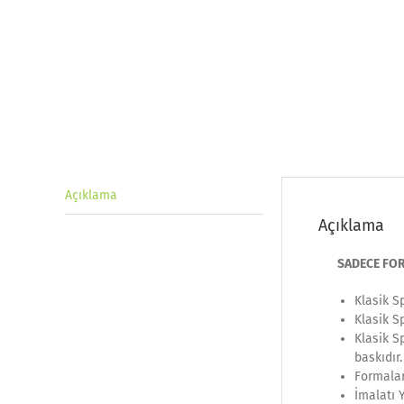
Açıklama
Açıklama
SADECE FORMA 
Klasik S
Klasik S
Klasik S
baskıdır.
Formalar
İmalatı 