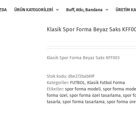
ZDA
ÜRÜN KATEGORİLERİ
Buff, Atkı, Bandana
ÜRETİM KA
Klasik Spor Forma Beyaz Saks KFF0
Klasik Spor Forma Beyaz Saks KFF003
Stok kodu:
dbe272bab69f
Kategoriler:
FUTBOL
,
Klasik Futbol Forma
Etiketler:
spor forma modeli
,
spor forma model
forma özel
,
spor forma özel tasarlama
,
spor f
tasarla
,
spor forma tasarlama
,
spor forma üre