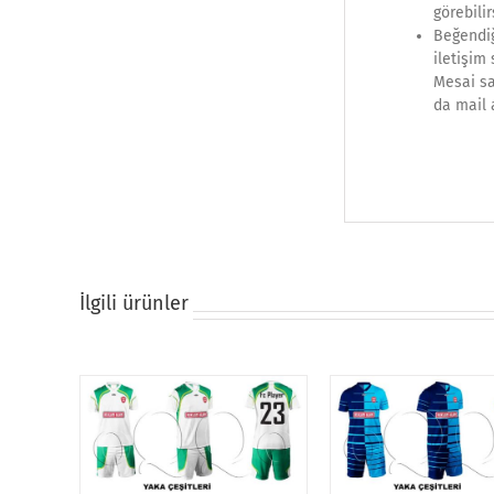
görebilir
Beğendiğ
iletişim
Mesai sa
da mail 
İlgili ürünler