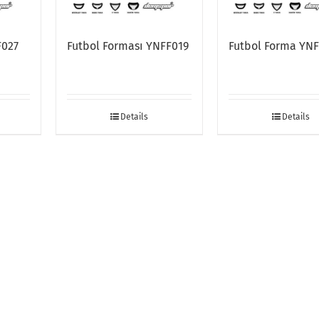
F027
Futbol Forması YNFF019
Futbol Forma YN
Details
Details