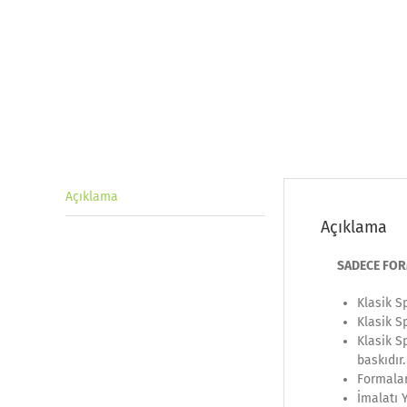
Açıklama
Açıklama
SADECE FORMA 
Klasik S
Klasik S
Klasik S
baskıdır.
Formalar
İmalatı 