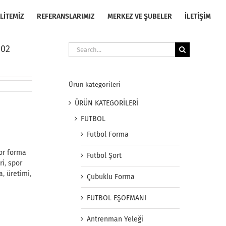
LİTEMİZ
REFERANSLARIMIZ
MERKEZ VE ŞUBELER
İLETİŞİM
Search
002
for:
Ürün kategorileri
ÜRÜN KATEGORİLERİ
FUTBOL
Futbol Forma
or forma
Futbol Şort
ri
,
spor
a
,
üretimi
,
Çubuklu Forma
FUTBOL EŞOFMANI
Antrenman Yeleği