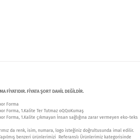
FİYATIDIR. FİYATA ŞORT DAHİL DEĞİLDİR.
por Forma
por Forma, 1.Kalite Ter Tutmaz oQQoKumaş
por Forma, 1.Kalite çıkmayan İnsan sağlığına zarar vermeyen eko-teks
ımız da renk, isim, numara, logo isteğiniz doğrultusunda imal edilir.
Yapılmış benzeri ürünlerimizi Referanslı Ürünlerimiz kategorisinde