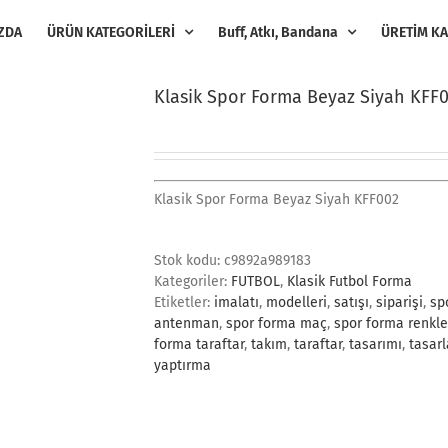
ZDA
ÜRÜN KATEGORİLERİ
Buff, Atkı, Bandana
ÜRETİM KA
Klasik Spor Forma Beyaz Siyah KFF
Klasik Spor Forma Beyaz Siyah KFF002
Stok kodu:
c9892a989183
Kategoriler:
FUTBOL
,
Klasik Futbol Forma
Etiketler:
imalatı
,
modelleri
,
satışı
,
siparişi
,
sp
antenman
,
spor forma maç
,
spor forma renkle
forma taraftar
,
takım
,
taraftar
,
tasarımı
,
tasarl
yaptırma