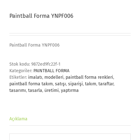
Paintball Forma YNPF006
Paintball Forma YNPF006
Stok kodu:
9872ed9fc22f-1
Kategoriler:
PAINTBALL FORMA
Etiketler:
imalatı
,
modelleri
,
paintball forma renkleri
,
paintball forma takım
,
satışı
,
siparişi
,
takım
,
taraftar
,
tasarımı
,
tasarla
,
üretimi
,
yaptırma
Açıklama