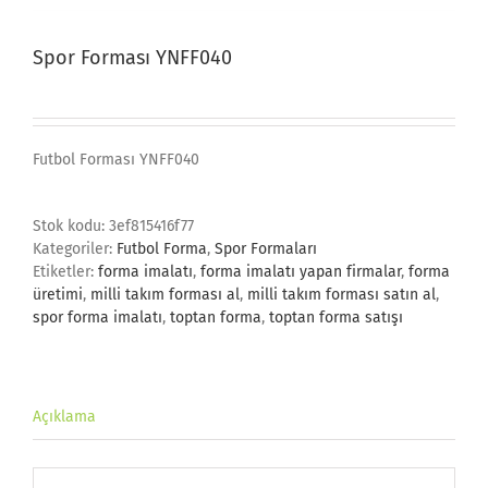
Spor Forması YNFF040
Futbol Forması YNFF040
Stok kodu:
3ef815416f77
Kategoriler:
Futbol Forma
,
Spor Formaları
Etiketler:
forma imalatı
,
forma imalatı yapan firmalar
,
forma
üretimi
,
milli takım forması al
,
milli takım forması satın al
,
spor forma imalatı
,
toptan forma
,
toptan forma satışı
Açıklama