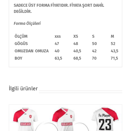
SADECE ÜST FORMA FİYATIDIR. FİYATA ŞORT DAHİL
DEĞİLDİR.
Forma Ölçüleri
ÖLÇÜM
xxs
XS
S
M
GÖGÜS
47
48
50
52
OMUZDAN OMUZA
40
40,5
42
43,5
BOY
63,5
68,5
70
71,5
İlgili ürünler