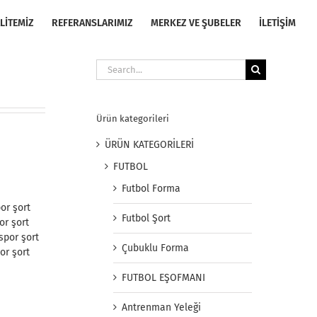
LİTEMİZ
REFERANSLARIMIZ
MERKEZ VE ŞUBELER
İLETİŞİM
Search
for:
Ürün kategorileri
ÜRÜN KATEGORİLERİ
FUTBOL
Futbol Forma
or şort
Futbol Şort
or şort
spor şort
Çubuklu Forma
or şort
FUTBOL EŞOFMANI
Antrenman Yeleği