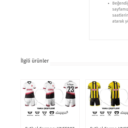
Beğendiğ
sayfamız
saatleri
atarak y
İlgili ürünler