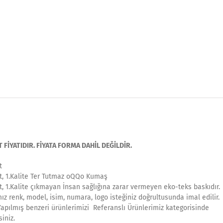
İYATIDIR. FİYATA FORMA DAHİL DEĞİLDİR.
t
t, 1.Kalite Ter Tutmaz oQQo Kumaş
t, 1.Kalite çıkmayan İnsan sağlığına zarar vermeyen eko-teks baskıdır.
mız renk, model, isim, numara, logo isteğiniz doğrultusunda imal edilir.
Yapılmış benzeri ürünlerimizi Referanslı Ürünlerimiz kategorisinde
siniz.