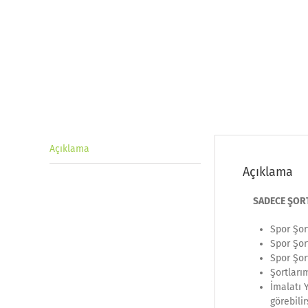
Açıklama
Açıklama
SADECE ŞORT F
Spor Şor
Spor Şor
Spor Şor
Şortları
İmalatı 
görebilir