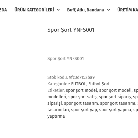
ZDA
ÜRÜN KATEGORİLERİ
Buff, Atkı, Bandana
ÜRETİM KA
Spor Şort YNFS001
Spor Şort YNFS001
Stok kodu:
9fc3d7152ba9
Kategoriler:
FUTBOL
,
Futbol Şort
Etiketler:
spor şort model
,
spor şort modeli
,
sp
modelleri
,
spor şort satış
,
spor şort sipariş
,
sp
siparişi
,
spor şort tasarım
,
spor şort tasarımı
,
tasarımları
,
spor şort yap
,
spor şort yapma
,
sp
yaptırma