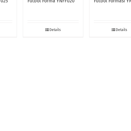
Futbol Forması Y
F025
Futbol Forma YNFF020
Details
Details