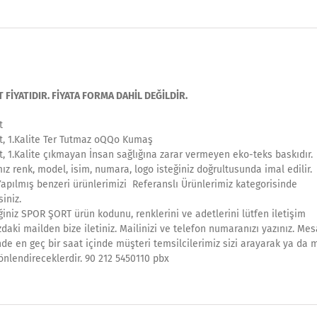
İYATIDIR. FİYATA FORMA DAHİL DEĞİLDİR.
t
t, 1.Kalite Ter Tutmaz oQQo Kumaş
t, 1.Kalite çıkmayan İnsan sağlığına zarar vermeyen eko-teks baskıdır.
mız renk, model, isim, numara, logo isteğiniz doğrultusunda imal edilir.
Yapılmış benzeri ürünlerimizi Referanslı Ürünlerimiz kategorisinde
siniz.
iniz SPOR ŞORT ürün kodunu, renklerini ve adetlerini lütfen iletişim
daki mailden bize iletiniz. Mailinizi ve telefon numaranızı yazınız. Mes
nde en geç bir saat içinde müşteri temsilcilerimiz sizi arayarak ya da 
önlendireceklerdir. 90 212 5450110 pbx