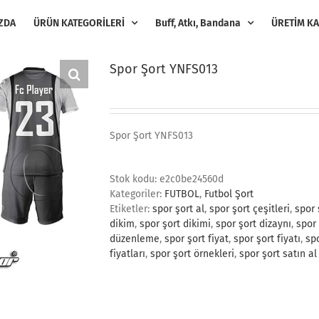
ZDA
ÜRÜN KATEGORİLERİ
Buff, Atkı, Bandana
ÜRETİM KA
Spor Şort YNFS013
Spor Şort YNFS013
Stok kodu:
e2c0be24560d
Kategoriler:
FUTBOL
,
Futbol Şort
Etiketler:
spor şort al
,
spor şort çeşitleri
,
spor 
dikim
,
spor şort dikimi
,
spor şort dizaynı
,
spor 
düzenleme
,
spor şort fiyat
,
spor şort fiyatı
,
spo
fiyatları
,
spor şort örnekleri
,
spor şort satın al