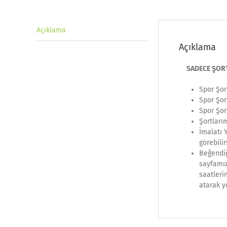
Açıklama
Açıklama
SADECE ŞORT F
Spor Şor
Spor Şor
Spor Şor
Şortları
İmalatı 
görebilir
Beğendiğ
sayfamız
saatleri
atarak y