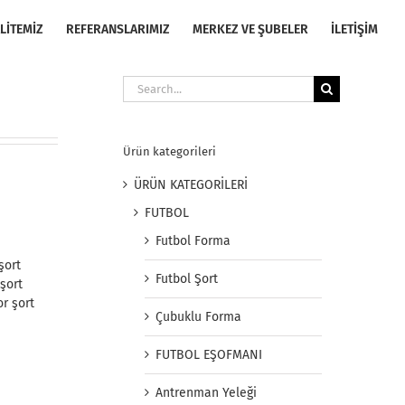
LİTEMİZ
REFERANSLARIMIZ
MERKEZ VE ŞUBELER
İLETİŞİM
Search
for:
Ürün kategorileri
ÜRÜN KATEGORİLERİ
FUTBOL
Futbol Forma
şort
Futbol Şort
şort
r şort
Çubuklu Forma
FUTBOL EŞOFMANI
Antrenman Yeleği