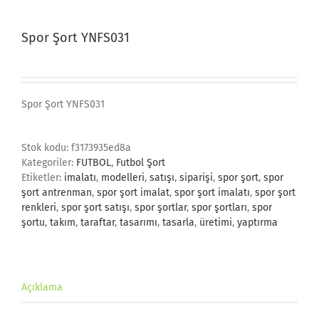
Spor Şort YNFS031
Spor Şort YNFS031
Stok kodu:
f3173935ed8a
Kategoriler:
FUTBOL
,
Futbol Şort
Etiketler:
imalatı
,
modelleri
,
satışı
,
siparişi
,
spor şort
,
spor
şort antrenman
,
spor şort imalat
,
spor şort imalatı
,
spor şort
renkleri
,
spor şort satışı
,
spor şortlar
,
spor şortları
,
spor
şortu
,
takım
,
taraftar
,
tasarımı
,
tasarla
,
üretimi
,
yaptırma
Açıklama