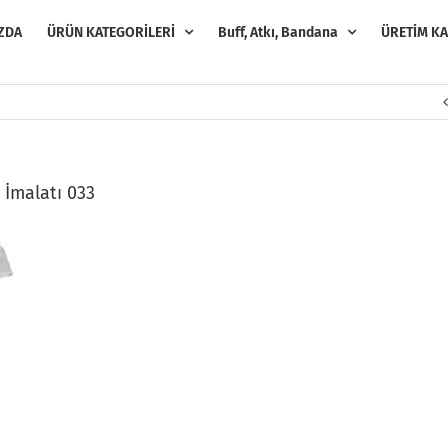
ZDA
ÜRÜN KATEGORİLERİ
Buff, Atkı, Bandana
ÜRETİM KA
 İmalatı 033