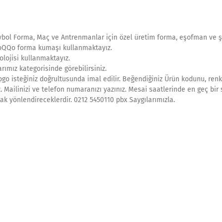
ybol Forma, Maç ve Antrenmanlar için özel üretim forma, eşofman ve ş
m oQQo forma kumaşı kullanmaktayız.
olojisi kullanmaktayız.
rımız kategorisinde görebilirsiniz.
go isteğiniz doğrultusunda imal edilir. Beğendiğiniz Ürün kodunu, renk
z. Mailinizi ve telefon numaranızı yazınız. Mesai saatlerinde en geç bir
rak yönlendireceklerdir. 0212 5450110 pbx Saygılarımızla.