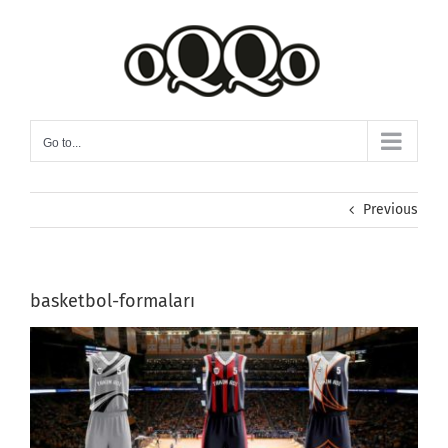
Skip
to
content
Go to...
Previous
basketbol-formaları