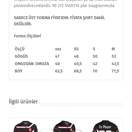
yönlendireceklerdir. 90 212 5450110 pbx Saygılarımızla
SADECE ÜST FORMA FİYATIDIR. FİYATA ŞORT DAHİL
DEĞİLDİR.
Forma Ölçüleri
ÖLÇÜ
xxs
XS
S
M
GÖGÜS
47
48
50
52
OMUZDAN OMUZA
40
40,5
42
43,5
BOY
63,5
68,5
70
71,5
İlgili ürünler