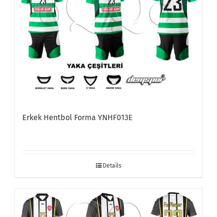
Erkek Hentbol Forma YNHF013E
Details