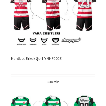
Hentbol Erkek Şort YNHF002E
Details