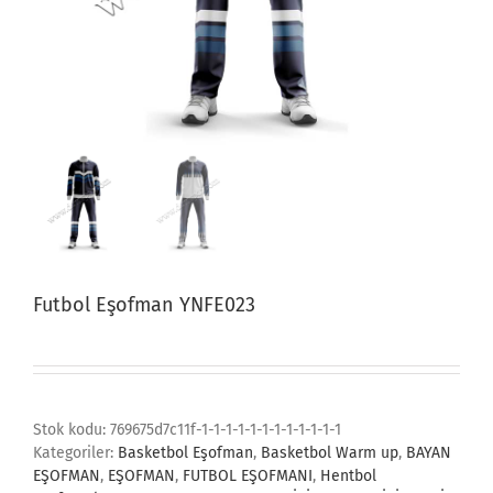
Futbol Eşofman YNFE023
Stok kodu:
769675d7c11f-1-1-1-1-1-1-1-1-1-1-1-1
Kategoriler:
Basketbol Eşofman
,
Basketbol Warm up
,
BAYAN
EŞOFMAN
,
EŞOFMAN
,
FUTBOL EŞOFMANI
,
Hentbol