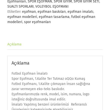
Eşofmanları
,
SPOR EŞOFMAN
,
SPOR GİYİM
,
SPOR GİYİM SETİ
,
SUALTI SPORLARI
,
VOLEYBOL EŞOFMANI
Etiketler:
eşofman
,
eşofman baskıları
,
eşofman imalatı
,
eşofman modelleri
,
eşofman tasarlama
,
futbol eşofman
modelleri
,
spor eşofmanları
Açıklama
Açıklama
Futbol Eşofman İmalatı
Spor Eşofman, 1.Kalite Ter Tutmaz oQQo Kumaş
Futbol Eşofmanı, 1.Kalite çıkmayan İnsan sağlığına
zarar vermeyen eko-teks baskıdır.
Eşofmanlarımızda renk, model, isim, numara, logo
isteğiniz doğrultusunda imal edilir.
İmalatı Yapılmış benzeri ürünlerimizi Referanslı
Ürünlerimiz kategorisinde görebilirsiniz.