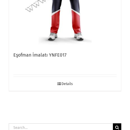
Eşofman İmalatı YNFE017
Details
Search